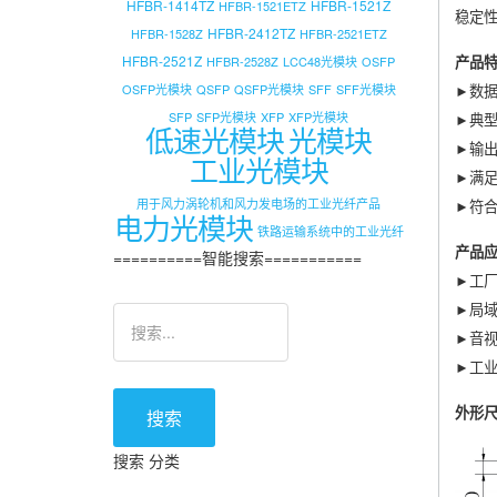
HFBR-1414TZ
HFBR-1521Z
HFBR-1521ETZ
稳定性
HFBR-2412TZ
HFBR-1528Z
HFBR-2521ETZ
HFBR-2521Z
HFBR-2528Z
LCC48光模块
OSFP
产品
OSFP光模块
QSFP
QSFP光模块
SFF
SFF光模块
►数据
SFP
SFP光模块
XFP
XFP光模块
►典型
低速光模块
光模块
►输
工业光模块
►满足
用于风力涡轮机和风力发电场的工业光纤产品
►符合
电力光模块
铁路运输系统中的工业光纤
产品
==========智能搜索===========
►工
►局
►音视
►工
搜索
外形尺寸
搜索 分类