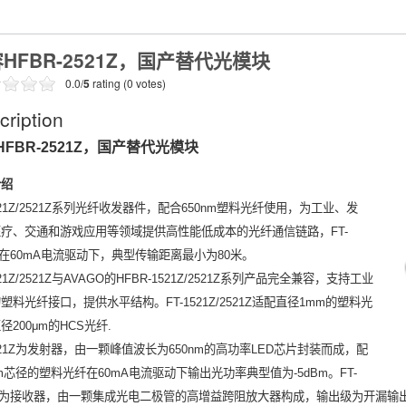
HFBR-2521Z，国产替代光模块
0.0/
5
rating (0 votes)
cription
FBR-2521Z，国产替代光模
块
介绍
1521Z/2521Z系列光纤收发器件，配合650nm塑料光纤使用，为工业、发
疗、交通和游戏应用等领域提供高性能低成本的光纤通信链路，FT-
1Z在60mA电流驱动下，典型传输距离最小为80米。
521Z/2521Z与AVAGO的HFBR-1521Z/2521Z系列产品完全兼容，支持工业
塑料光纤接口，提供水平结构。FT-1521Z/2521Z适配直径1mm的塑料光
径200μm的HCS光纤.
1521Z为发射器，由一颗峰值波长为650nm的高功率LED芯片封装而成，配
m芯径的塑料光纤在60mA电流驱动下输出光功率典型值为-5dBm。FT-
1Z为接收器，由一颗集成光电二极管的高增益跨阻放大器构成，输出级为开漏输