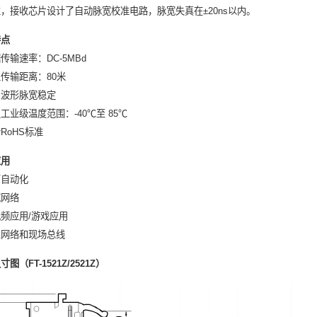
，接收芯片设计了自动脉宽校准电路，脉宽失真在±20ns以内。
特点
传输速率：DC-5MBd
传输距离：80米
出波形脉宽稳定
工业级温度范围：-40℃至 85℃
RoHS标准
应用
厂自动化
域网络
频应用/游戏应用
业网络和现场总线
图（FT-1521Z/2521Z）