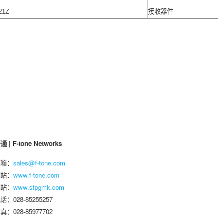
21Z
接收器件
| F-tone Networks
邮箱：
sales@f-tone.com
网站：
www.f-tone.com
网站：
www.sfpgmk.com
：028-85255257
：028-85977702