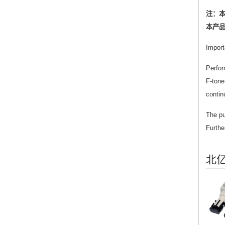
注：
本产品
Import
Perfor
F-tone
contin
The pu
Furthe
北