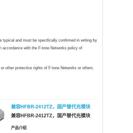
e typical and must be specifically confirmed in writing by
In accordance with the F-tone Networks policy of
or other protective rights of F-tone Networks or others.
兼容HFBR-2412TZ，国产替代光模块
兼容HFBR-2412TZ，国产替代光模块
产品介绍