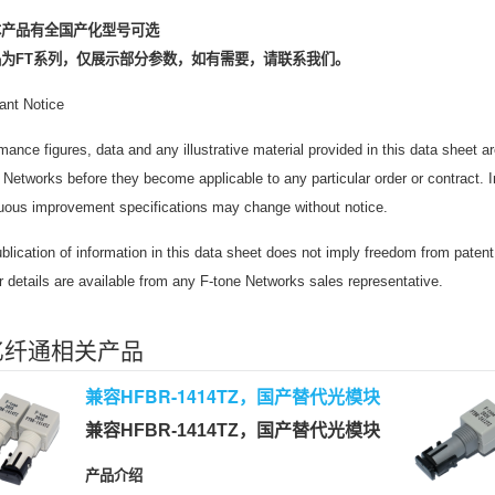
本产品有全国产化型号可选
为FT系列，仅展示部分参数，如有需要，请联系我们。
ant Notice
mance figures, data and any illustrative material provided in this data sheet ar
 Networks before they become applicable to any particular order or contract. 
uous improvement specifications may change without notice.
blication of information in this data sheet does not imply freedom from patent 
r details are available from any F-tone Networks sales representative.
亿纤通相关产品
兼容HFBR-1414TZ，国产替代光模块
兼容HFBR-1414TZ，国产替代光模块
产品介绍