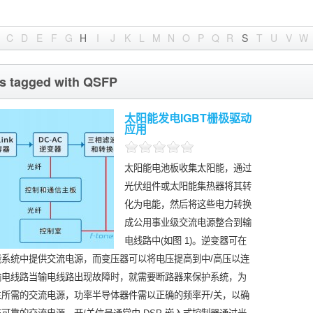
C
D
E
F
G
H
I
J
K
L
M
N
O
P
Q
R
S
T
U
V
W
s tagged with QSFP
太阳能发电IGBT栅极驱动
应用
太阳能电池板收集太阳能，通过
光伏组件或太阳能集热器将其转
化为电能，然后将这些电力转换
成公用事业级交流电源整合到输
电线路中(如图 1)。逆变器可在
能系统中提供交流电源，而变压器可以将电压提高到中/高压以连
输电线路当输电线路出现故障时，就需要断路器来保护系统，为
生所需的交流电源，功率半导体器件需以正确的频率开/关，以确