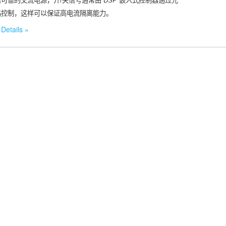
可靠的交流电源，开/关信号通常由 DSP 嵌入式控制器通过光
路控制，这样可以保证高电流隔离能力。
Details