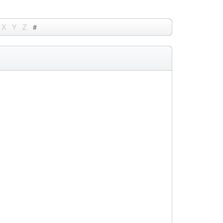
X
Y
Z
#