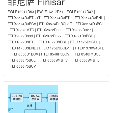
菲尼萨 Finisar
FWLF16217D53 | FWLF16217D51 | FWLF16217D47 |
FTLX8574D3BTL-1T | FTLX8574D3BTL | FTLX8574D3BNL |
FTLX8574D3BCV | FTLX8574D3BCL-1T | FTLX8574D3BCL
| FTLX6873MTC | FTLX2672D333 | FTLX2672D327 |
FTLX2072D333 | FTLX2072D327 | FTLX1871D3BCL |
FTLX1672D3BTL | FTLX1672D3BCL | FTLX1475D3BTL |
FTLX1475D3BNL | FTLX1475D3BCL-1T | FTLX1370W4BTL
| FTLF8556D1BCV | FTLF8546P5BCV | FTLF8540P4BCL |
FTLF8538P5BCL | FTLF8536W4BTV | FTLF8536W4BTL |
FTLF8536P5BCV