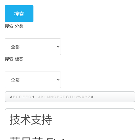
搜索
搜索 分类
搜索 标签
A
B
C
D
E
F
G
H
I
J
K
L
M
N
O
P
Q
R
S
T
U
V
W
X
Y
Z
#
技术支持