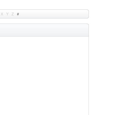
X
Y
Z
#