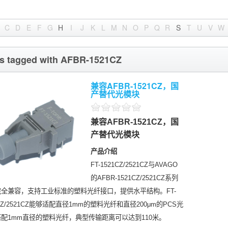
C
D
E
F
G
H
I
J
K
L
M
N
O
P
Q
R
S
T
U
V
W
s tagged with AFBR-1521CZ
兼容AFBR-1521CZ，国
产替代光模块
兼容AFBR-1521CZ，国
产替代光模块
产品介绍
FT-1521CZ/2521CZ与AVAGO
的AFBR-1521CZ/2521CZ系列
全兼容，支持工业标准的塑料光纤接口，提供水平结构。FT-
1CZ/2521CZ能够适配直径1mm的塑料光纤和直径200μm的PCS光
配1mm直径的塑料光纤，典型传输距离可以达到110米。