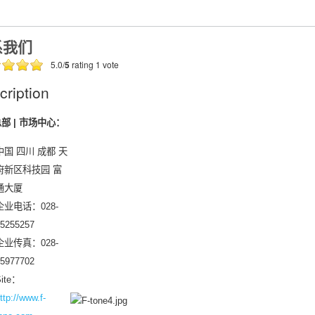
系我们
5.0/
5
rating 1 vote
cription
部 | 市场中心：
中国 四川 成都 天
府新区科技园 富
通大厦
企业电话：028-
5255257
企业传真：028-
5977702
ite：
ttp://www.f-