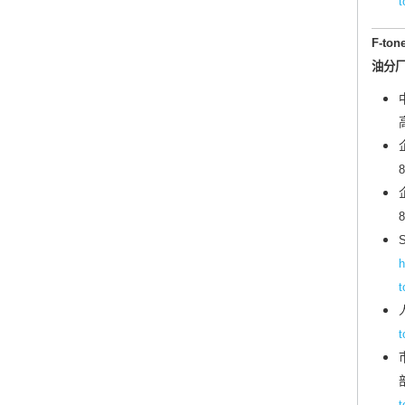
t
F-ton
油分
8
8
S
h
t
t
t