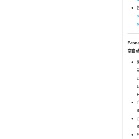
s
t
F-ton
南自
c
B
8
8
S