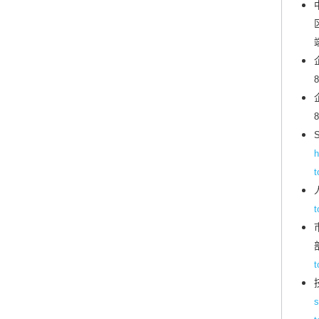
8
8
S
h
t
t
t
s