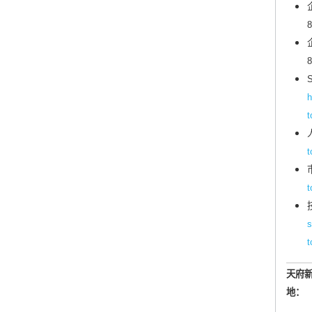
8
8
S
h
t
t
t
s
t
天府
地：