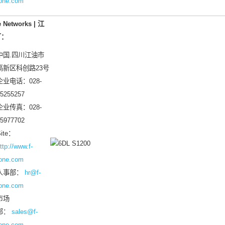
one.com
e Networks | 江
厂
：
中国.四川江油市
高新区科创路23号
企业电话：028-
5255257
企业传真：028-
5977702
ite：
ttp://www.f-
one.com
人事部：
hr@f-
one.com
市场
部：
sales@f-
one.com