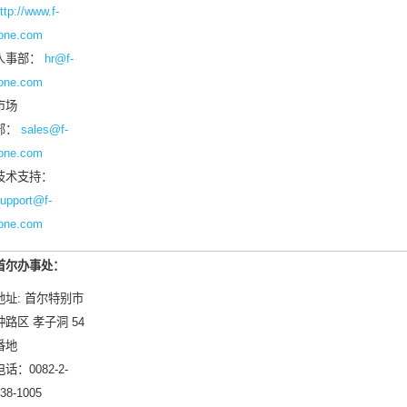
ttp://www.f-
one.com
人事部：
hr@f-
one.com
市场
部：
sales@f-
one.com
技术支持：
upport@f-
one.com
首尔办事处：
地址: 首尔特别市
钟路区 孝子洞 54
番地
电话：0082-2-
38-1005