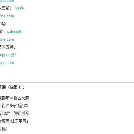
one.com
人事部：
hr@f-
one.com
市场
部：
sales@f-
one.com
技术支持：
upport@f-
one.com
纤通（
成都
）：
成都市高新区天府
三街218号1幢1单
元12层（腾讯成都
大厦旁/峰汇甲写1
号楼）