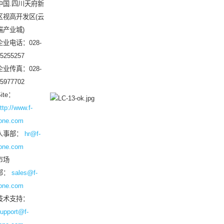
中国.四川天府新
区视高开发区(云
端产业城)
企业电话：028-
5255257
企业传真：028-
5977702
ite：
ttp://www.f-
one.com
人事部：
hr@f-
one.com
市场
部：
sales@f-
one.com
技术支持：
upport@f-